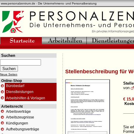
www.personalzentrum.de - Die Unternehmens- und Personalberatung
Suchen
Stellenbeschreibung für W
Neue Seiten
Online-Shop
Stell
Bürobedarf
von
Dienstleistungen
Arbeitshilfen & Vorlagen
€ 15,
Koste
Arbeitsrecht
Arbeitsverträge
Arbeitszeugnisse
Kündigungen
Sie er
Aufhebungsverträge
Format