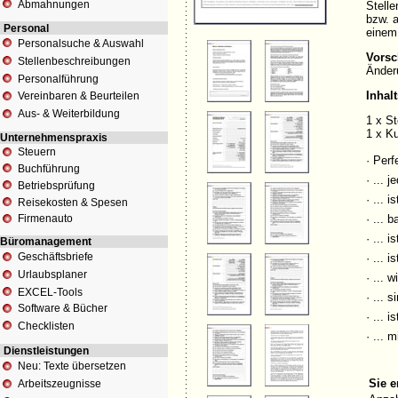
Abmahnungen
Stell
bzw. 
Personal
einem
Personalsuche & Auswahl
Vors
Stellenbeschreibungen
Änderu
Personalführung
Inhal
Vereinbaren & Beurteilen
Aus- & Weiterbildung
1 x St
1 x K
Unternehmenspraxis
Steuern
· Perf
Buchführung
· ... 
Betriebsprüfung
· ...
is
Reisekosten & Spesen
Firmenauto
· ...
b
· ... 
Büromanagement
Geschäftsbriefe
· ... i
Urlaubsplaner
· ...
EXCEL-Tools
· ... 
Software & Bücher
· ... 
Checklisten
· ... 
Dienstleistungen
Neu: Texte übersetzen
Sie e
Arbeitszeugnisse