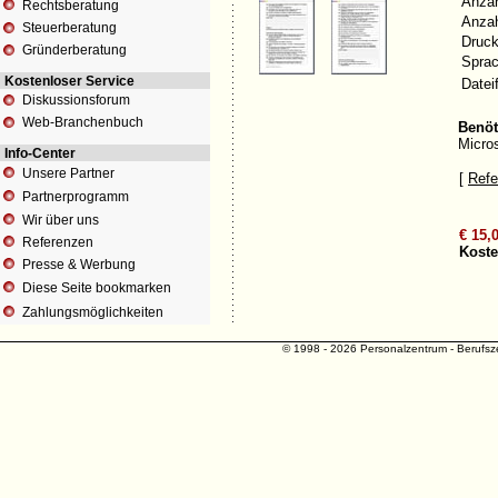
Anzah
Rechtsberatung
Anzah
Steuerberatung
Druck
Gründerberatung
Sprac
Kostenloser Service
Datei
Diskussionsforum
Web-Branchenbuch
Benöt
Micros
Info-Center
Unsere Partner
[
Refe
Partnerprogramm
Wir über uns
€ 15,0
Referenzen
Kosten
Presse & Werbung
Diese Seite bookmarken
Zahlungsmöglichkeiten
© 1998 - 2026 Personalzentrum - Berufszen